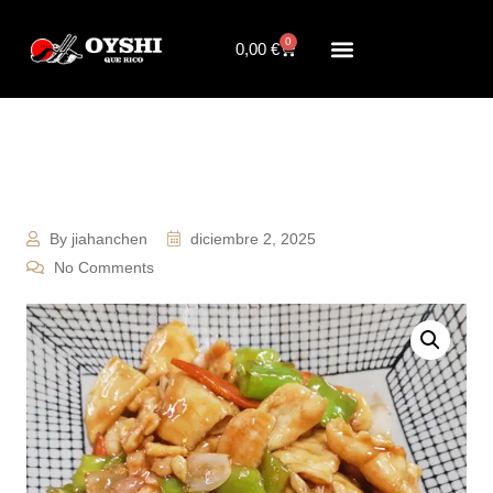
0
0,00
€
By jiahanchen
diciembre 2, 2025
No Comments