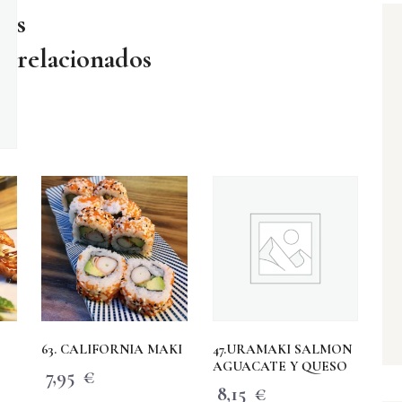
s
relacionados
63. CALIFORNIA MAKI
47.URAMAKI SALMON
AGUACATE Y QUESO
7,95
€
8,15
€