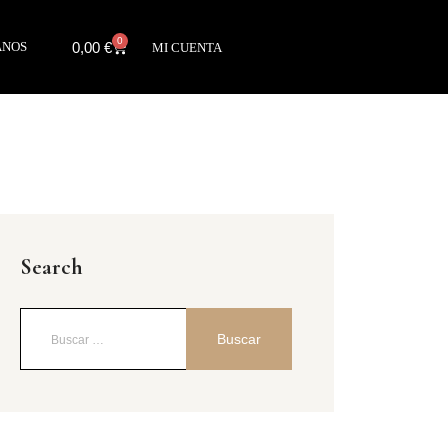
0
0,00
€
ANOS
MI CUENTA
Search