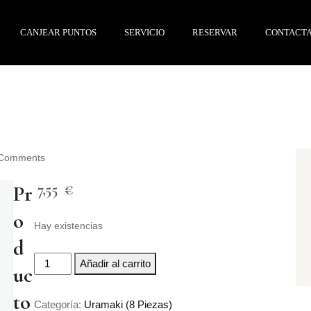
CANJEAR PUNTOS
SERVICIO
RESERVAR
CONTACT
Comments
7,55
€
Pr
o
Hay existencias
d
Añadir al carrito
uc
to
Categoría:
Uramaki (8 Piezas)