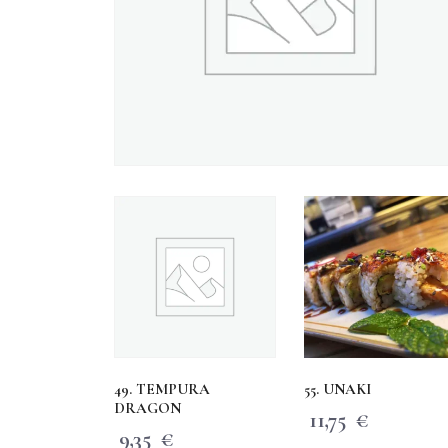
49. TEMPURA
55. UNAKI
DRAGON
11,75
€
9,35
€