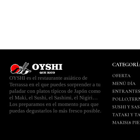
CATEGORÍ
OFERTA
OYSHI es el restaurante asiático de
MENÚ DÍA
Terrassa en el que puedes sorprender a tu
paladar con platos típicos de Japón como
ENTRANTE
el Maki, el Sushi, el Sashimi, el Nigiri…
POLLO,TER
Los preparamos en el momento para que
SUSHI Y SA
puedas degustarlos lo más fresco posible.
TATAKI Y T
MAKIS(8 PIE