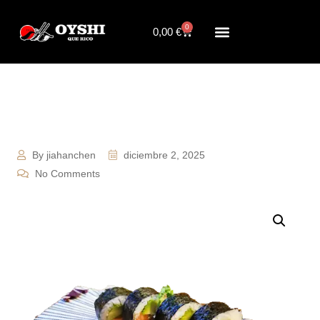
0
0,00
€
By jiahanchen
diciembre 2, 2025
No Comments