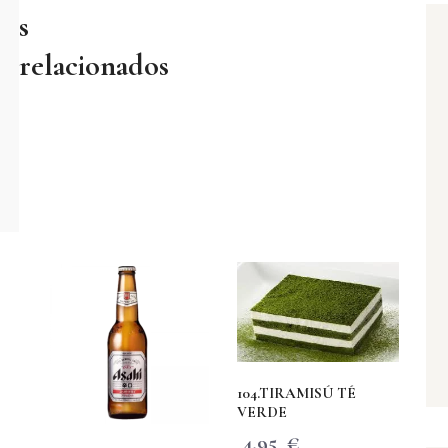
s
relacionados
104.TIRAMISÚ TÉ
VERDE
4,95
€