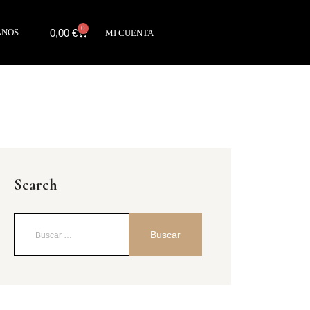
0
0,00
€
ANOS
MI CUENTA
Search