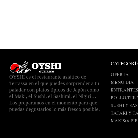
CATEGORÍ
OFERTA
OYSHI es el restaurante asiático de
MENÚ DÍA
Terrassa en el que puedes sorprender a tu
paladar con platos típicos de Japón como
ENTRANTE
el Maki, el Sushi, el Sashimi, el Nigiri…
POLLO,TER
Los preparamos en el momento para que
SUSHI Y SA
puedas degustarlos lo más fresco posible.
TATAKI Y T
MAKIS(8 PIE