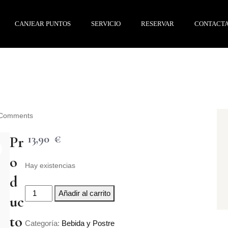
CANJEAR PUNTOS
SERVICIO
RESERVAR
CONTACT
Comments
13,90
€
Pr
o
Hay existencias
d
Añadir al carrito
uc
to
Categoría:
Bebida y Postre